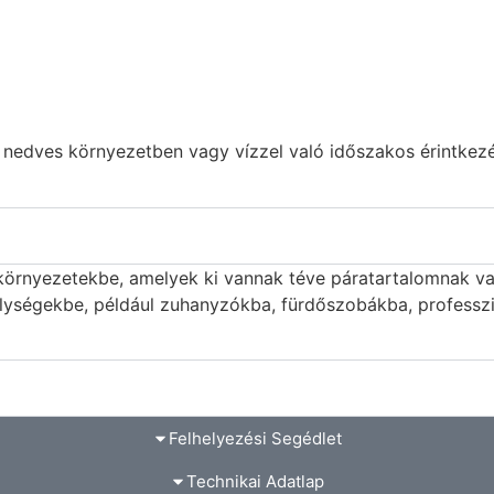
 nedves környezetben vagy vízzel való időszakos érintkezé
 környezetekbe, amelyek ki vannak téve páratartalomnak va
elységekbe, például zuhanyzókba, fürdőszobákba, professz
Felhelyezési Segédlet
Technikai Adatlap