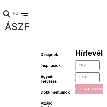
EN
HU
DE
ÁSZF
Hírlevél
Designok
Inspirációk
Egyedi
Tervezés
FELIRATKOZOM
Dokumentumok
Vízálló