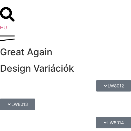
EN
HU
DE
Great Again
Design Variációk
LW8012
LW8013
LW8014