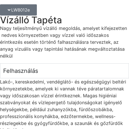
LW8012e
Vízálló Tapéta
Nagy teljesítményű vízálló megoldás, amelyet kifejezetten
nedves környezetben vagy vízzel való időszakos
érintkezés esetén történő falhasználásra terveztek, az
anyag vizuális vagy tapintási hatásának megváltoztatása
nélkül
Felhasználás
Lakó-, kereskedelmi, vendéglátó- és egészségügyi beltéri
környezetekbe, amelyek ki vannak téve páratartalomnak
vagy időszakosan vízzel érintkeznek. Magas higiéniai
szabványokat és vízlepergető tulajdonságokat igényelő
helységekbe, például zuhanyzókba, fürdőszobákba,
professzionális konyhákba, edzőtermekbe, wellness-
részlegekbe és gyógyfürdőkbe, a szaunák és gőzfürdők