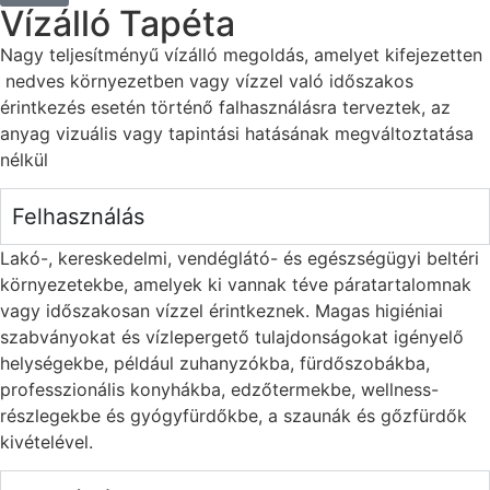
Vízálló Tapéta
Nagy teljesítményű vízálló megoldás, amelyet kifejezetten
nedves környezetben vagy vízzel való időszakos
érintkezés esetén történő falhasználásra terveztek, az
anyag vizuális vagy tapintási hatásának megváltoztatása
nélkül
Felhasználás
Lakó-, kereskedelmi, vendéglátó- és egészségügyi beltéri
környezetekbe, amelyek ki vannak téve páratartalomnak
vagy időszakosan vízzel érintkeznek. Magas higiéniai
szabványokat és vízlepergető tulajdonságokat igényelő
helységekbe, például zuhanyzókba, fürdőszobákba,
professzionális konyhákba, edzőtermekbe, wellness-
részlegekbe és gyógyfürdőkbe, a szaunák és gőzfürdők
kivételével.