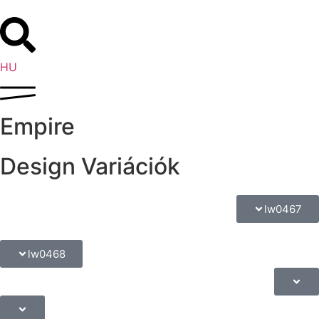
EN
HU
DE
Empire
Design Variációk
lw0467
lw0468