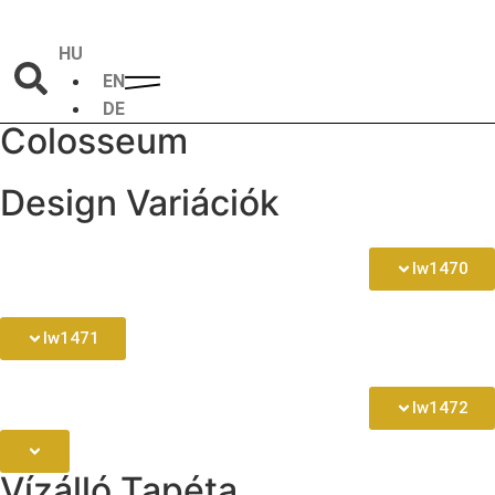
HU
EN
DE
Colosseum
Design Variációk
lw1470
lw1471
lw1472
Vízálló Tapéta