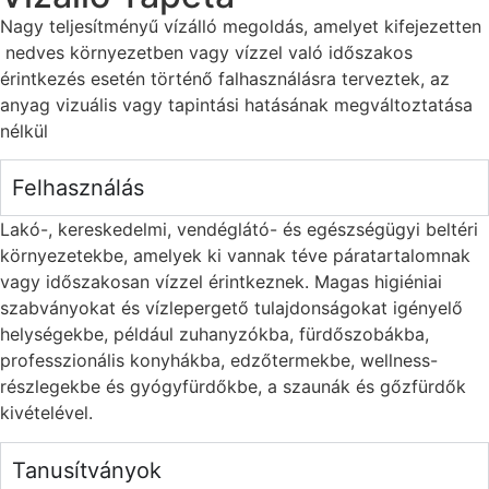
Nagy teljesítményű vízálló megoldás, amelyet kifejezetten
nedves környezetben vagy vízzel való időszakos
érintkezés esetén történő falhasználásra terveztek, az
anyag vizuális vagy tapintási hatásának megváltoztatása
nélkül
Felhasználás
Lakó-, kereskedelmi, vendéglátó- és egészségügyi beltéri
környezetekbe, amelyek ki vannak téve páratartalomnak
vagy időszakosan vízzel érintkeznek. Magas higiéniai
szabványokat és vízlepergető tulajdonságokat igényelő
helységekbe, például zuhanyzókba, fürdőszobákba,
professzionális konyhákba, edzőtermekbe, wellness-
részlegekbe és gyógyfürdőkbe, a szaunák és gőzfürdők
kivételével.
Tanusítványok