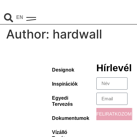
HU
EN
DE
Author:
hardwall
Hírlevél
Designok
Inspirációk
Egyedi
Tervezés
FELIRATKOZOM
Dokumentumok
Vízálló